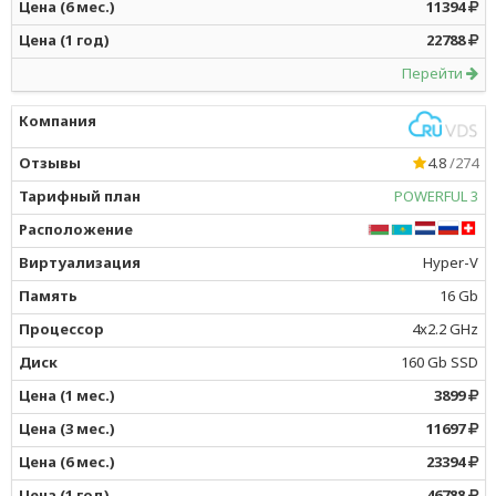
11394
22788
Перейти
4.8
/274
POWERFUL 3
Hyper-V
16 Gb
4x2.2 GHz
160 Gb SSD
3899
11697
23394
46788