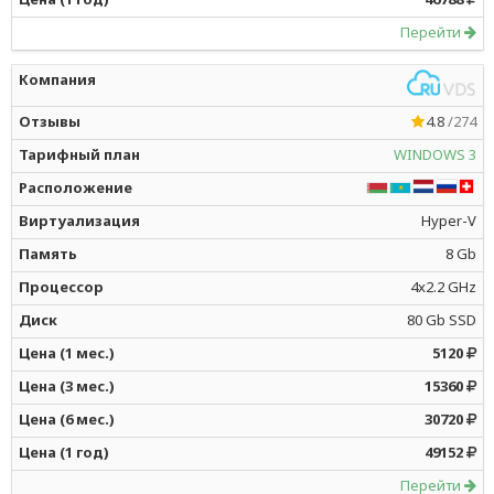
Перейти
4.8
/274
WINDOWS 3
Hyper-V
8 Gb
4x2.2 GHz
80 Gb SSD
5120
15360
30720
49152
Перейти