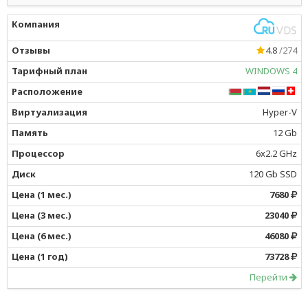
4.8
/274
WINDOWS 4
Hyper-V
12 Gb
6x2.2 GHz
120 Gb SSD
7680
23040
46080
73728
Перейти