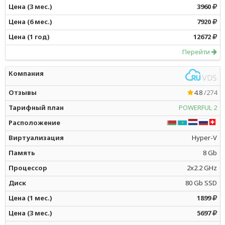
3960
7920
12672
Перейти
4.8
/274
POWERFUL 2
Hyper-V
8 Gb
2x2.2 GHz
80 Gb SSD
1899
5697