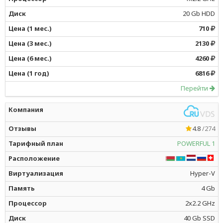
20 Gb HDD
710
2130
4260
6816
Перейти
4.8
/274
POWERFUL 1
Hyper-V
4 Gb
2x2.2 GHz
40 Gb SSD