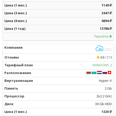
1149
3447
6894
13788
Перейти
4.8
/274
WINDOWS 2
Hyper-V
2 Gb
2x2.2 GHz
30 Gb HDD
1320